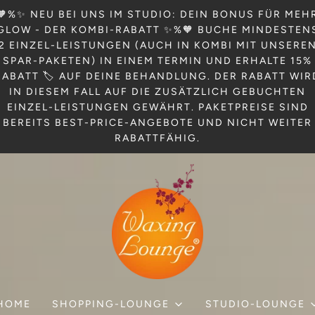
🧡%✨ NEU BEI UNS IM STUDIO: DEIN BONUS FÜR MEH
GLOW - DER KOMBI-RABATT ✨%🧡 BUCHE MINDESTEN
2 EINZEL-LEISTUNGEN (AUCH IN KOMBI MIT UNSERE
SPAR-PAKETEN) IN EINEM TERMIN UND ERHALTE 15%
RABATT 🏷️ AUF DEINE BEHANDLUNG. DER RABATT WIR
IN DIESEM FALL AUF DIE ZUSÄTZLICH GEBUCHTEN
EINZEL-LEISTUNGEN GEWÄHRT. PAKETPREISE SIND
BEREITS BEST-PRICE-ANGEBOTE UND NICHT WEITER
RABATTFÄHIG.
HOME
SHOPPING-LOUNGE
STUDIO-LOUNGE