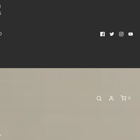
R
S
N
D
0