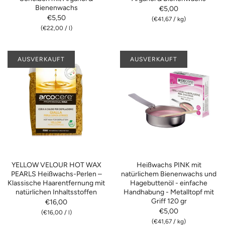
Bienenwachs
€5,00
€5,50
(
€41,67
/
kg)
(
€22,00
/
l)
AUSVERKAUFT
AUSVERKAUFT
YELLOW VELOUR HOT WAX
Heißwachs PINK mit
PEARLS Heißwachs-Perlen –
natürlichem Bienenwachs und
Klassische Haarentfernung mit
Hagebuttenöl - einfache
natürlichen Inhaltsstoffen
Handhabung - Metalltopf mit
Griff 120 gr
€16,00
€5,00
(
€16,00
/
l)
(
€41,67
/
kg)