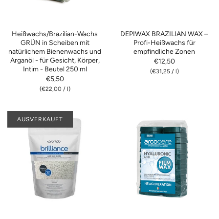
Heißwachs/Brazilian-Wachs
DEPIWAX BRAZILIAN WAX –
GRÜN in Scheiben mit
Profi-Heißwachs für
natürlichem Bienenwachs und
empfindliche Zonen
Arganöl - für Gesicht, Körper,
€12,50
Intim - Beutel 250 ml
(
€31,25
/
l)
€5,50
(
€22,00
/
l)
AUSVERKAUFT