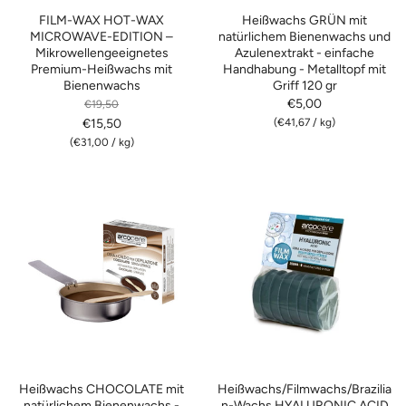
FILM-WAX HOT-WAX
Heißwachs GRÜN mit
MICROWAVE-EDITION –
natürlichem Bienenwachs und
Mikrowellengeeignetes
Azulenextrakt - einfache
Premium-Heißwachs mit
Handhabung - Metalltopf mit
Bienenwachs
Griff 120 gr
€5,00
€19,50
€15,50
(
€41,67
/
kg)
(
€31,00
/
kg)
Heißwachs CHOCOLATE mit
Heißwachs/Filmwachs/Brazilia
natürlichem Bienenwachs -
n-Wachs HYALURONIC ACID