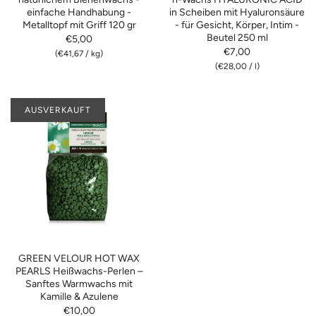
einfache Handhabung -
in Scheiben mit Hyaluronsäure
Metalltopf mit Griff 120 gr
- für Gesicht, Körper, Intim -
Beutel 250 ml
€5,00
€7,00
(
€41,67
/
kg)
(
€28,00
/
l)
AUSVERKAUFT
GREEN VELOUR HOT WAX
PEARLS Heißwachs-Perlen –
Sanftes Warmwachs mit
Kamille & Azulene
€10,00