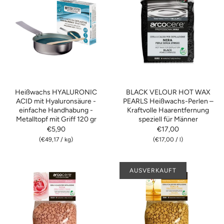
Heißwachs HYALURONIC
BLACK VELOUR HOT WAX
ACID mit Hyaluronsäure -
PEARLS Heißwachs-Perlen –
einfache Handhabung -
Kraftvolle Haarentfernung
Metalltopf mit Griff 120 gr
speziell für Männer
€5,90
€17,00
(
€49,17
/
kg)
(
€17,00
/
l)
AUSVERKAUFT