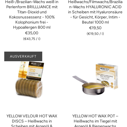
Heiß-/Brazilian-Wachs weiß in
Heißwachs/Filmwachs/Brazilia
Perlenform BRILLLIANCE mit
n-Wachs HYALURONIC ACID
Titan-Dioxid und
in Scheiben mit Hyaluronsäure
Kokosnussessenz - 100%
- für Gesicht, Körper, Intim -
Kolophonium frei -
Beutel 1000 ml
Hypoallergen 800 ml
€19,50
€35,00
(
€19,50
/
l)
(
€43,75
/
l)
AUSVERKAUFT
YELLOW VELOUR HOT WAX
YELLOW HOT WAX POT –
DISCS – Heißwachs in
Heißwachs im Tiegel mit
Scheiben mit Arganöl &
Arganöl & Bienenwachs